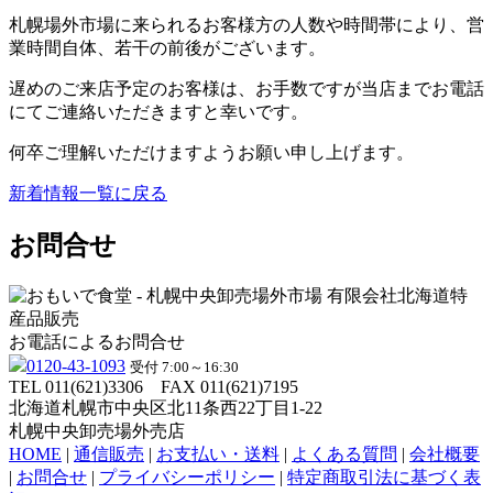
札幌場外市場に来られるお客様方の人数や時間帯により、営
業時間自体、若干の前後がございます。
遅めのご来店予定のお客様は、お手数ですが当店までお電話
にてご連絡いただきますと幸いです。
何卒ご理解いただけますようお願い申し上げます。
新着情報一覧に戻る
お問合せ
お電話によるお問合せ
0120-43-1093
受付 7:00～16:30
TEL 011(621)3306
FAX 011(621)7195
北海道札幌市中央区北11条西22丁目1-22
札幌中央卸売場外売店
HOME
|
通信販売
|
お支払い・送料
|
よくある質問
|
会社概要
|
お問合せ
|
プライバシーポリシー
|
特定商取引法に基づく表