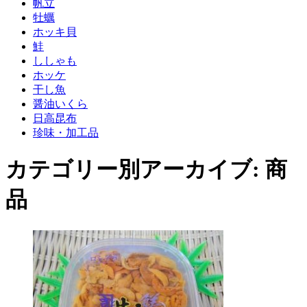
帆立
牡蠣
ホッキ貝
鮭
ししゃも
ホッケ
干し魚
醤油いくら
日高昆布
珍味・加工品
カテゴリー別アーカイブ:
商
品