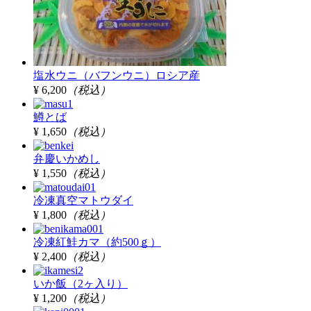
塩水ウニ（バフンウニ）ロシア産
¥ 6,200
（税込）
鱒とば
¥ 1,650
（税込）
弁慶いかめし
¥ 1,550
（税込）
冷凍真空マトウダイ
¥ 1,800
（税込）
冷凍紅鮭カマ（約500ｇ）
¥ 2,400
（税込）
いか飯（2ヶ入り）
¥ 1,200
（税込）