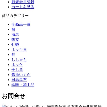
新規会員登録
カートを見る
商品カテゴリー
全商品一覧
蟹
海老
帆立
牡蠣
ホッキ貝
鮭
ししゃも
ホッケ
干し魚
醤油いくら
日高昆布
珍味・加工品
お問合せ